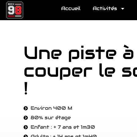
Accueil
Activités
Une piste à
couper le s
!
Environ 400 M
80% sur étage
Enfant : + 7 ans et 1m30
Adulte : + 14 ans et 1m40