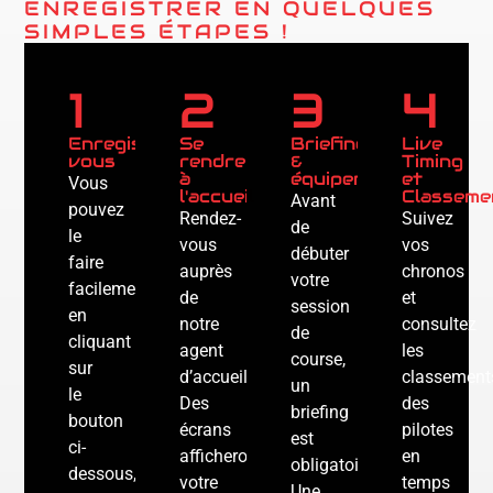
ENREGISTRER EN QUELQUES
SIMPLES ÉTAPES !
1
2
3
4
Enregistrez-
Se
Briefing
Live
vous
rendre
&
Timing
à
équipement
et
Vous
l'accueil
Classeme
Avant
pouvez
Rendez-
Suivez
de
le
vous
vos
débuter
faire
auprès
chronos
votre
facilement
de
et
session
en
notre
consultez
de
cliquant
agent
les
course,
sur
d’accueil.
classement
un
le
Des
des
briefing
bouton
écrans
pilotes
est
ci-
afficheront
en
obligatoire.
dessous,
votre
temps
Une