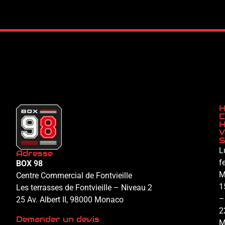
H
C
H
V
S
L
Adresse
f
BOX 98
M
Centre Commercial de Fontvieille
1
Les terrasses de Fontvieille – Niveau 2
–
25 Av. Albert II, 98000 Monaco
2
Demander un devis
M