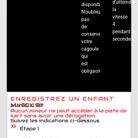
d
‘
atteindre
disponibles.
la
N’oubliez
vitesse
pas
4
de
pendant
5
conserver
secondes.
votre
cagoule
qui
est
obligaoire.
ENREGISTREZ UN ENFANT
MINEUR*
à la BOX 98
Aucun mineur ne peut accéder à la piste de
kart sans avoir une dérogation.
Suivez les indications ci-dessous
Étape 1