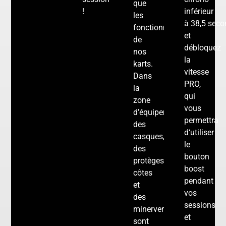
que
!
inférieur
les
à
38,5
seco
fonctionnalités
et
de
débloquez
nos
la
karts.
vitesse
Dans
PRO,
la
qui
zone
vous
d’équipement,
permettra
des
d
‘
utiliser
casques,
le
des
bouton
protèges-
boost
côtes
pendant
et
vos
des
sessions
minervers
et
sont