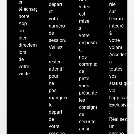
en
départ
réel
vidéo
téléchargeant
et
sur
est
notre
votre
l’écran
mise
App
numéro
intégré
à
ou
de
à
votre
bien
session.
votre
disposition
directement
Veillez
volant.
et
lors
à
Accédez
nos
de
rester
à
commissaires
votre
attentif
toutes
de
visite.
pour
vos
piste
ne
statistiques
vous
pas
via
présenteront
manquer
l’applicatio
les
le
Exclusivité
consignes
départ
:
de
de
Réalisez
sécurité
votre
un
ainsi
session
chrono